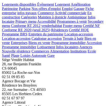
Logements disponibles
Évènement
Logement
Amélioration
Patrimoine
Parking
Nos offres d'emploi
Emploi
Garage
Fiche
entreprise
infos travaux
Commerce
Activité commerciale
En
construction
Catégories
Maintien à domicle
Antisismique
Infos
locataire
Primary menu
Accessibilité
Programmes à venir
Secondary
menu
Conforme RT 2012
vendeehabitat
Footer menu
Certifié NF
Conforme RE 2020 (seuil 2025)
Résidences
Certifié HQE
Programme BRS
Entretien du patrimoine
Location-accession
Location-accession
Catalogue accession
Terrain à batir
Bien en
vente
Entreprises
Biens en vente
Programme immobilier
Accession
Programme immobilier
Lotissement
Infos locataires
Agences
Nouvelle résidence
Commerces
Alimentation
Institutions
Ecole
Santé
Plage
Loisirs
Autoroute
Gare
Siège Vendée Habitat
28, rue Benjamin Franklin
CS 60045
85002 La Roche-sur-Yon
02 51 09 85 85
Agence Bocage et Vie
Résidence les Bruyères
22, rue Surmaine - CS 40503
85505 Les Herbiers Cedex
02 51 67 97 97
Agence Littoral