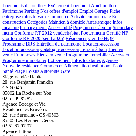
Logements disponibles
Évènement
Logement
Amélioration
Patrimoine
Parking
Nos offres d'emploi
Emploi
Garage
Fiche
entreprise
infos travaux
Commerce
Activité commerciale
En
construction
Catégories
Maintien à domicle
Antisismique
Infos
locataire
Primary menu
Accessibilité
Programmes à venir
Secondary
menu
Conforme RT 2012
vendeehabitat
Footer menu
Certifié NF
Conforme RE 2020 (seuil 2025)
Résidences
Certifié HQE
Programme BRS
Entretien du patrimoine
Location-accession
Location-accession
Catalogue accession
Terrain à batir
Bien en
vente
Entreprises
Biens en vente
Programme immobilier
Accession
Programme immobilier
Lotissement
Infos locataires
Agences
Nouvelle résidence
Commerces
Alimentation
Institutions
Ecole
Santé
Plage
Loisirs
Autoroute
Gare
Siège Vendée Habitat
28, rue Benjamin Franklin
CS 60045
85002 La Roche-sur-Yon
02 51 09 85 85
Agence Bocage et Vie
Résidence les Bruyères
22, rue Surmaine - CS 40503
85505 Les Herbiers Cedex
02 51 67 97 97
Agence Littoral