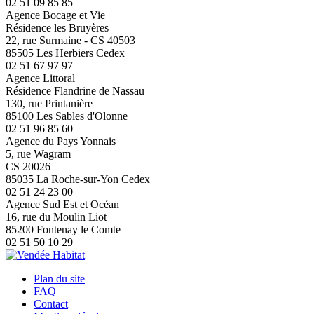
02 51 09 85 85
Agence Bocage et Vie
Résidence les Bruyères
22, rue Surmaine - CS 40503
85505 Les Herbiers Cedex
02 51 67 97 97
Agence Littoral
Résidence Flandrine de Nassau
130, rue Printanière
85100 Les Sables d'Olonne
02 51 96 85 60
Agence du Pays Yonnais
5, rue Wagram
CS 20026
85035 La Roche-sur-Yon Cedex
02 51 24 23 00
Agence Sud Est et Océan
16, rue du Moulin Liot
85200 Fontenay le Comte
02 51 50 10 29
Plan du site
FAQ
Contact