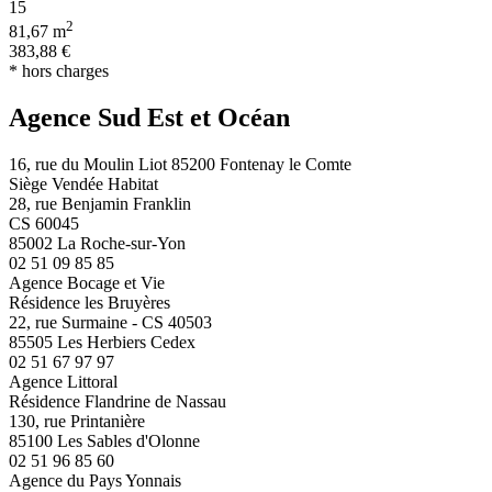
15
2
81,67 m
383,88 €
* hors charges
Agence Sud Est et Océan
16, rue du Moulin Liot 85200 Fontenay le Comte
Siège Vendée Habitat
28, rue Benjamin Franklin
CS 60045
85002 La Roche-sur-Yon
02 51 09 85 85
Agence Bocage et Vie
Résidence les Bruyères
22, rue Surmaine - CS 40503
85505 Les Herbiers Cedex
02 51 67 97 97
Agence Littoral
Résidence Flandrine de Nassau
130, rue Printanière
85100 Les Sables d'Olonne
02 51 96 85 60
Agence du Pays Yonnais