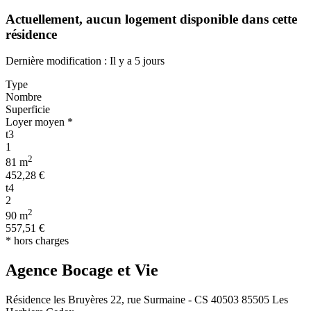
Actuellement,
aucun logement disponible
dans cette
résidence
Dernière modification : Il y a 5 jours
Type
Nombre
Superficie
Loyer moyen *
t3
1
2
81 m
452,28 €
t4
2
2
90 m
557,51 €
* hors charges
Agence Bocage et Vie
Résidence les Bruyères 22, rue Surmaine - CS 40503 85505 Les