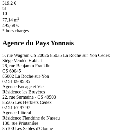
319,2 €
t3
10
2
77,14 m
495,68 €
* hors charges
Agence du Pays Yonnais
5, rue Wagram CS 20026 85035 La Roche-sur-Yon Cedex
Siège Vendée Habitat
28, rue Benjamin Franklin
CS 60045
85002 La Roche-sur-Yon
02 51 09 85 85
Agence Bocage et Vie
Résidence les Bruyères
22, rue Surmaine - CS 40503
85505 Les Herbiers Cedex
02 51 67 97 97
Agence Littoral
Résidence Flandrine de Nassau
130, rue Printanière
85100 Les Sables d'Olonne