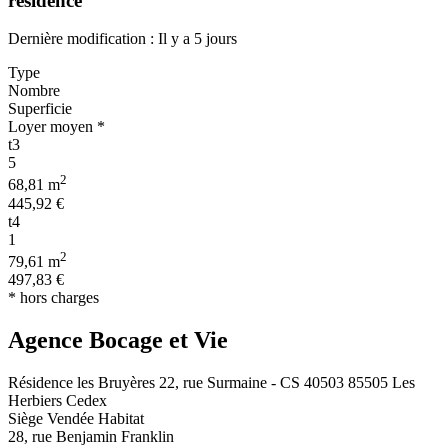
résidence
Dernière modification : Il y a 5 jours
Type
Nombre
Superficie
Loyer moyen *
t3
5
2
68,81 m
445,92 €
t4
1
2
79,61 m
497,83 €
* hors charges
Agence Bocage et Vie
Résidence les Bruyères 22, rue Surmaine - CS 40503 85505 Les
Herbiers Cedex
Siège Vendée Habitat
28, rue Benjamin Franklin