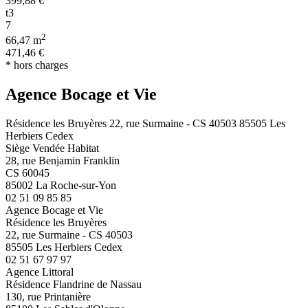
399,88 €
t3
7
2
66,47 m
471,46 €
* hors charges
Agence Bocage et Vie
Résidence les Bruyères 22, rue Surmaine - CS 40503 85505 Les
Herbiers Cedex
Siège Vendée Habitat
28, rue Benjamin Franklin
CS 60045
85002 La Roche-sur-Yon
02 51 09 85 85
Agence Bocage et Vie
Résidence les Bruyères
22, rue Surmaine - CS 40503
85505 Les Herbiers Cedex
02 51 67 97 97
Agence Littoral
Résidence Flandrine de Nassau
130, rue Printanière