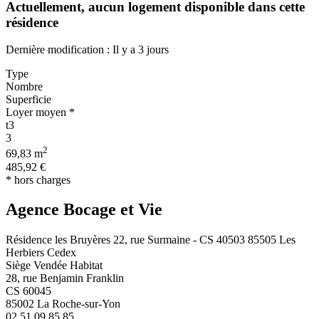
Actuellement,
aucun logement disponible
dans cette
résidence
Dernière modification : Il y a 3 jours
Type
Nombre
Superficie
Loyer moyen *
t3
3
2
69,83 m
485,92 €
* hors charges
Agence Bocage et Vie
Résidence les Bruyères 22, rue Surmaine - CS 40503 85505 Les
Herbiers Cedex
Siège Vendée Habitat
28, rue Benjamin Franklin
CS 60045
85002 La Roche-sur-Yon
02 51 09 85 85