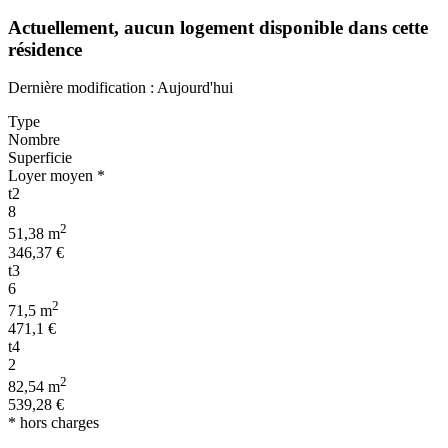
Actuellement,
aucun logement disponible
dans cette
résidence
Dernière modification : Aujourd'hui
Type
Nombre
Superficie
Loyer moyen *
t2
8
2
51,38 m
346,37 €
t3
6
2
71,5 m
471,1 €
t4
2
2
82,54 m
539,28 €
* hors charges