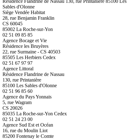
Résidence Flandrine de Nassau 130, rue Printanière 85100 Les
Sables d'Olonne
Siège Vendée Habitat
28, rue Benjamin Franklin
CS 60045
85002 La Roche-sur-Yon
02 51 09 85 85
Agence Bocage et Vie
Résidence les Bruyères
22, rue Surmaine - CS 40503
85505 Les Herbiers Cedex
02 51 67 97 97
Agence Littoral
Résidence Flandrine de Nassau
130, rue Printanière
85100 Les Sables d'Olonne
02 51 96 85 60
Agence du Pays Yonnais
5, rue Wagram
CS 20026
85035 La Roche-sur-Yon Cedex
02 51 24 23 00
Agence Sud Est et Océan
16, rue du Moulin Liot
85200 Fontenay le Comte