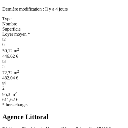
Dernière modification : Il y a 4 jours
Type
Nombre
Superficie
Loyer moyen *
t2
6
2
50,12 m
446,62 €
t3
5
2
72,32 m
482,04 €
t4
2
2
95,3 m
611,62 €
* hors charges
Agence Littoral