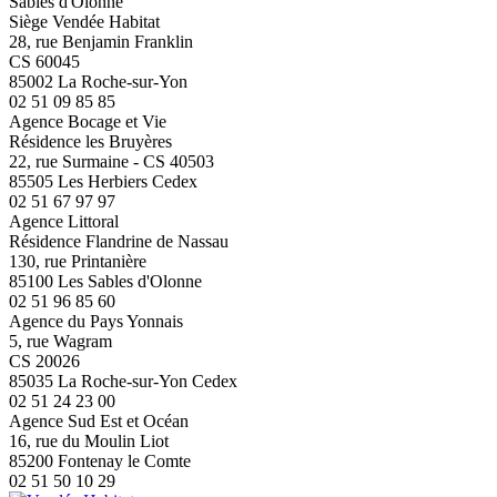
Sables d'Olonne
Siège Vendée Habitat
28, rue Benjamin Franklin
CS 60045
85002 La Roche-sur-Yon
02 51 09 85 85
Agence Bocage et Vie
Résidence les Bruyères
22, rue Surmaine - CS 40503
85505 Les Herbiers Cedex
02 51 67 97 97
Agence Littoral
Résidence Flandrine de Nassau
130, rue Printanière
85100 Les Sables d'Olonne
02 51 96 85 60
Agence du Pays Yonnais
5, rue Wagram
CS 20026
85035 La Roche-sur-Yon Cedex
02 51 24 23 00
Agence Sud Est et Océan
16, rue du Moulin Liot
85200 Fontenay le Comte
02 51 50 10 29