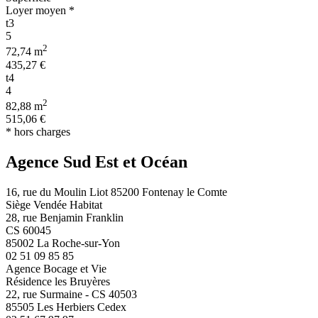
Loyer moyen *
t3
5
2
72,74 m
435,27 €
t4
4
2
82,88 m
515,06 €
* hors charges
Agence Sud Est et Océan
16, rue du Moulin Liot 85200 Fontenay le Comte
Siège Vendée Habitat
28, rue Benjamin Franklin
CS 60045
85002 La Roche-sur-Yon
02 51 09 85 85
Agence Bocage et Vie
Résidence les Bruyères
22, rue Surmaine - CS 40503
85505 Les Herbiers Cedex