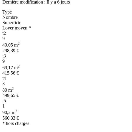
Dernière modification : Il y a 6 jours
Type
Nombre
Superficie
Loyer moyen *
t2
9
2
49,05 m
298,39 €
t3
9
2
69,17 m
415,56 €
t4
3
2
80 m
499,65 €
t5
1
2
90,2 m
560,33 €
* hors charges