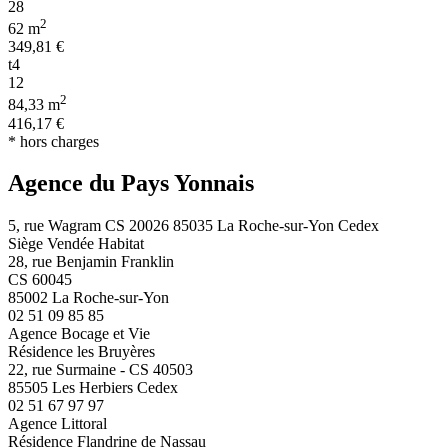
28
2
62 m
349,81 €
t4
12
2
84,33 m
416,17 €
* hors charges
Agence du Pays Yonnais
5, rue Wagram CS 20026 85035 La Roche-sur-Yon Cedex
Siège Vendée Habitat
28, rue Benjamin Franklin
CS 60045
85002 La Roche-sur-Yon
02 51 09 85 85
Agence Bocage et Vie
Résidence les Bruyères
22, rue Surmaine - CS 40503
85505 Les Herbiers Cedex
02 51 67 97 97
Agence Littoral
Résidence Flandrine de Nassau