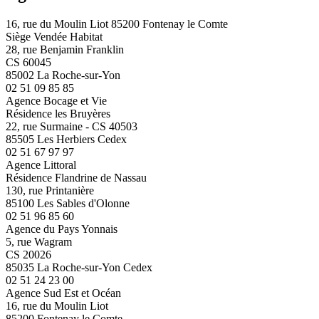
16, rue du Moulin Liot 85200 Fontenay le Comte
Siège Vendée Habitat
28, rue Benjamin Franklin
CS 60045
85002 La Roche-sur-Yon
02 51 09 85 85
Agence Bocage et Vie
Résidence les Bruyères
22, rue Surmaine - CS 40503
85505 Les Herbiers Cedex
02 51 67 97 97
Agence Littoral
Résidence Flandrine de Nassau
130, rue Printanière
85100 Les Sables d'Olonne
02 51 96 85 60
Agence du Pays Yonnais
5, rue Wagram
CS 20026
85035 La Roche-sur-Yon Cedex
02 51 24 23 00
Agence Sud Est et Océan
16, rue du Moulin Liot
85200 Fontenay le Comte