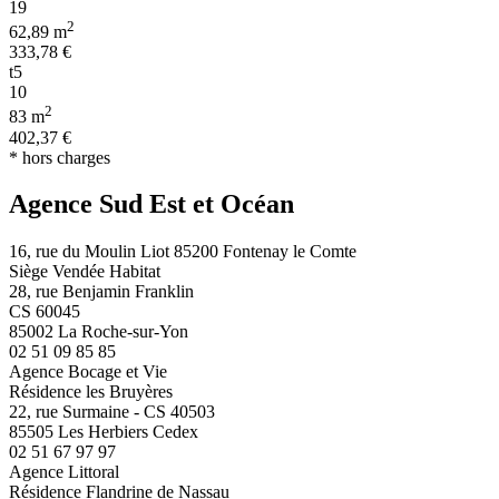
19
2
62,89 m
333,78 €
t5
10
2
83 m
402,37 €
* hors charges
Agence Sud Est et Océan
16, rue du Moulin Liot 85200 Fontenay le Comte
Siège Vendée Habitat
28, rue Benjamin Franklin
CS 60045
85002 La Roche-sur-Yon
02 51 09 85 85
Agence Bocage et Vie
Résidence les Bruyères
22, rue Surmaine - CS 40503
85505 Les Herbiers Cedex
02 51 67 97 97
Agence Littoral
Résidence Flandrine de Nassau