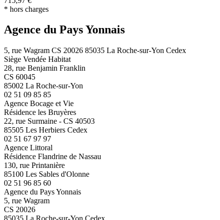
715,97 €
* hors charges
Agence du Pays Yonnais
5, rue Wagram CS 20026 85035 La Roche-sur-Yon Cedex
Siège Vendée Habitat
28, rue Benjamin Franklin
CS 60045
85002 La Roche-sur-Yon
02 51 09 85 85
Agence Bocage et Vie
Résidence les Bruyères
22, rue Surmaine - CS 40503
85505 Les Herbiers Cedex
02 51 67 97 97
Agence Littoral
Résidence Flandrine de Nassau
130, rue Printanière
85100 Les Sables d'Olonne
02 51 96 85 60
Agence du Pays Yonnais
5, rue Wagram
CS 20026
85035 La Roche-sur-Yon Cedex