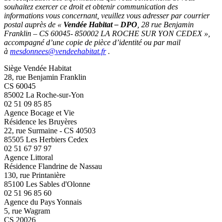
souhaitez exercer ce droit et obtenir communication des
informations vous concernant, veuillez vous adresser par courrier
postal auprès de «
Vendée Habitat – DPO
, 28 rue Benjamin
Franklin – CS 60045- 850002 LA ROCHE SUR YON CEDEX »,
accompagné d’une copie de pièce d’identité ou par mail
à
mesdonnees@vendeehabitat.fr
.
Siège Vendée Habitat
28, rue Benjamin Franklin
CS 60045
85002 La Roche-sur-Yon
02 51 09 85 85
Agence Bocage et Vie
Résidence les Bruyères
22, rue Surmaine - CS 40503
85505 Les Herbiers Cedex
02 51 67 97 97
Agence Littoral
Résidence Flandrine de Nassau
130, rue Printanière
85100 Les Sables d'Olonne
02 51 96 85 60
Agence du Pays Yonnais
5, rue Wagram
CS 20026